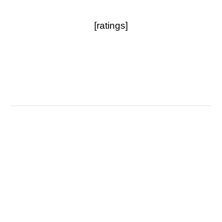
[ratings]
Steigere deine Autorität und Ausdauer in nur zehn Tagen
Die body & mind Challenge für deine positive
Ausstrahlung & mehr Ausdauer im Job.