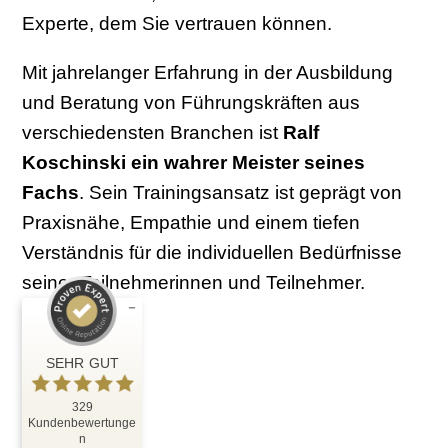
Experte, dem Sie vertrauen können.
Mit jahrelanger Erfahrung in der Ausbildung
und Beratung von Führungskräften aus
verschiedensten Branchen ist
Ralf
Koschinski ein wahrer Meister seines
Fachs
. Sein Trainingsansatz ist geprägt von
Praxisnähe, Empathie und einem tiefen
Verständnis für die individuellen Bedürfnisse
seiner Teilnehmerinnen und Teilnehmer.
Kundenbewertungen und Erfahrungen zu
Ralf Koschinski
SEHR GUT
SEHR GUT
%
100
329
Kundenbewertunge
Empfehlungen auf
n
ProvenExpert.com