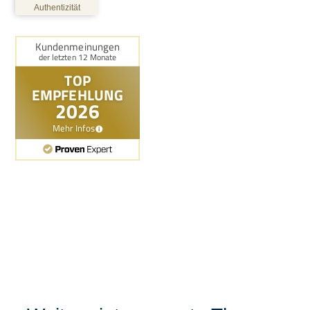
5,00
/
4,86
Authentizität
272
57
Bewertungen auf
1
Bewertungen von
ProvenExpert.com
anderen Quelle
Blick aufs ProvenExpert-Profil werfen
02.07.2026