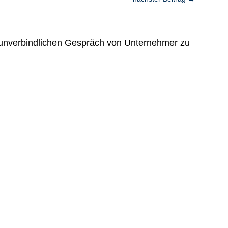
d unverbindlichen Gespräch von Unternehmer zu
nlern-Gespräch vereinbaren.
- Ralf Koschinski