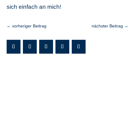
sich einfach an mich!
←
vorheriger Beitrag
nächster Beitrag
→
Ihr Kontakt zu uns
Warten Sie nicht länger.
Starten Sie noch heute durch!
Mit * gekennzeichnete Felder sind Pflichtfelder.