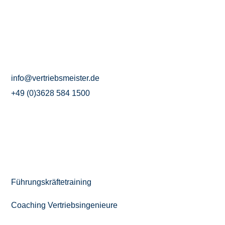
KONTAKT
VERTRIEBSMEISTER®
Friedensstraße 4
99310 Arnstadt
info@vertriebsmeister.de
+49 (0)3628 584 1500
WEITERE LEISTUNGEN
Führungskräftetraining
Coaching Vertriebsingenieure