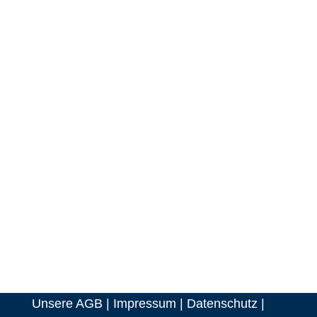
+49 (0)3628 584 1500
Persönlichen Telefontermin vereinbaren
E-Mail:
info@vertriebsmeister.de
Unsere AGB
|
Impressum
|
Datenschutz
|