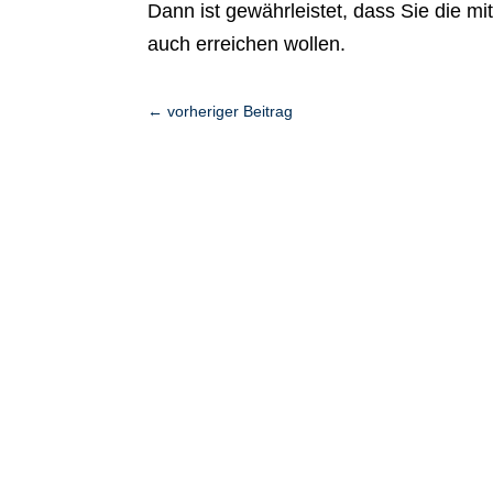
Dann ist gewährleistet, dass Sie die mit
auch erreichen wollen.
←
vorheriger Beitrag
Ihr Kontakt zu uns
Warten Sie nicht länger.
Starten Sie noch heute durch!
Mit * gekennzeichnete Felder sind Pflich
Wichtig: Ihre Daten werden geschützt u