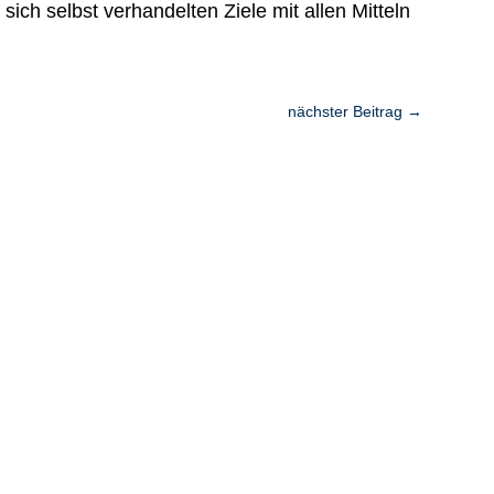
 sich selbst verhandelten Ziele mit allen Mitteln
nächster Beitrag
→
tfelder.
nd wir geben keine Informationen an Dritte weiter.