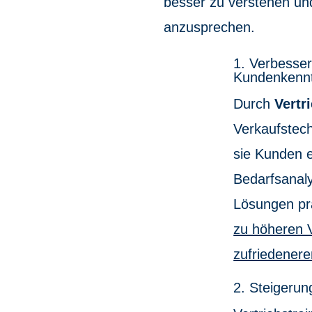
besser zu verstehen und
anzusprechen.
1. Verbesser
Kundenkennt
Durch
Vertr
Verkaufstech
sie Kunden e
Bedarfsanaly
Lösungen pr
zu höheren 
zufriedener
2. Steigerun