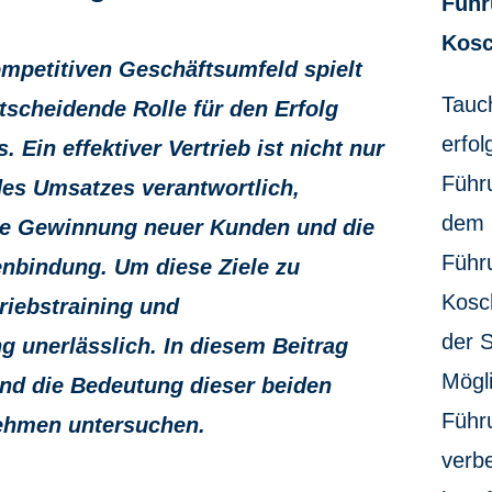
Führ
Kosc
mpetitiven Geschäftsumfeld spielt
Tauch
ntscheidende Rolle für den Erfolg
erfol
 Ein effektiver Vertrieb ist nicht nur
Führ
des Umsatzes verantwortlich,
dem 
ie Gewinnung neuer Kunden und die
Führu
nbindung. Um diese Ziele zu
Kosc
triebstraining und
der 
g unerlässlich. In diesem Beitrag
Mögli
nd die Bedeutung dieser beiden
Führ
ehmen untersuchen.
verb