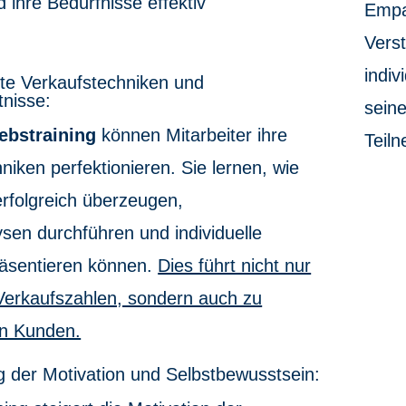
 ihre Bedürfnisse effektiv
Empa
Verst
indiv
te Verkaufstechniken und
nisse:
sein
iebstraining
können Mitarbeiter ihre
Teiln
niken perfektionieren. Sie lernen, wie
rfolgreich überzeugen,
sen durchführen und individuelle
äsentieren können.
Dies führt nicht nur
Verkaufszahlen, sondern auch zu
en Kunden.
g der Motivation und Selbstbewusstsein: