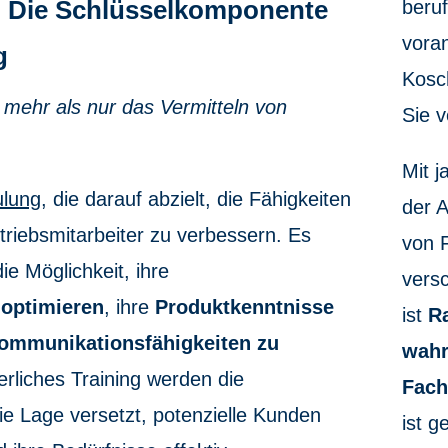
g: Die Schlüsselkomponente
beruf
voran
g
Kosc
it mehr als nur das Vermitteln von
Sie 
Mit j
ulung
, die darauf abzielt, die Fähigkeiten
der 
riebsmitarbeiter zu verbessern. Es
von 
ie Möglichkeit, ihre
vers
 optimieren
, ihre
Produktkenntnisse
ist
Ra
ommunikationsfähigkeiten zu
wahr
erliches Training werden die
Fach
die Lage versetzt, potenzielle Kunden
ist g