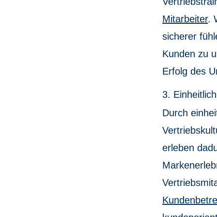
Vertriebstra
Mitarbeiter
. 
sicherer füh
Kunden zu un
Erfolg des 
3. Einheitli
Durch einhei
Vertriebsku
erleben dadu
Markenerleb
Vertriebsmita
Kundenbetreu