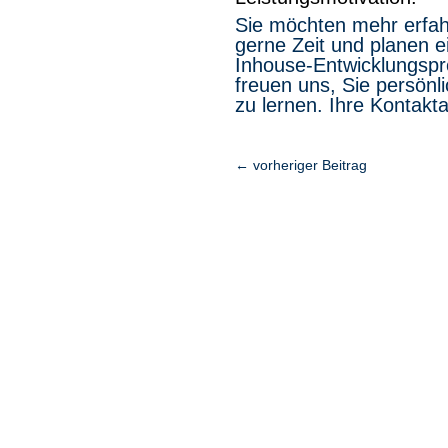
Sie möchten mehr erfah
gerne Zeit und planen 
Inhouse-Entwicklungsp
freuen uns, Sie persön
zu lernen.
Ihre Kontak
←
vorheriger Beitrag
Ihr Kontakt zu uns
Warten Sie nicht länger.
Starten Sie noch heute durch!